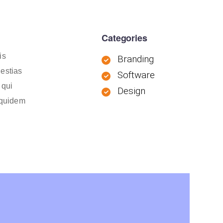
Categories
is
Branding
lestias
Software
 qui
Design
m quidem