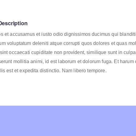
Description
os et accusamus et iusto odio dignissimos ducimus qui blanditi
um voluptatum deleniti atque corrupti quos dolores et quas mo
sint occaecati cupiditate non provident, similique sunt in culpa
eserunt mollitia animi, id est laborum et dolorum fuga. Et haru
lis est et expedita distinctio. Nam libero tempore.