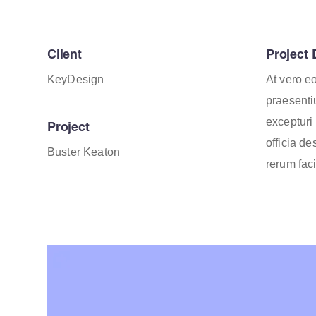
Client
Project 
KeyDesign
At vero e
praesenti
excepturi 
Project
officia d
Buster Keaton
rerum faci